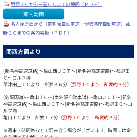
菰野ＩＣから三重ＣＣまでの地図（ＰＤＦ）
案内動画
名古屋方面から（東名阪自動車道・伊勢湾岸自動車道）菰
野ＩＣまでの案内看板（ＰＤＦ）
関西方面より
(新名神高速道路)～亀山西ＪＣＴ～(新名神高速道路)～菰野Ｉ
Ｃ～ゴルフ場
草津田上ＩＣより 所要３６分（
菰野ＩＣより 所要約３分
）
(名阪国道)～亀山ＩＣ～(東名阪自動車道)～亀山ＪＣＴ～(新名
神高速道路)～亀山西ＪＣＴ～(新名神高速道路)～菰野ＩＣ～ゴ
ルフ場
亀山ＩＣより 所要１７分（
菰野ＩＣより 所要約３分
）
※週末・時間帯などで混み合う場合がございます。時間には余
裕を持ってお越しください。